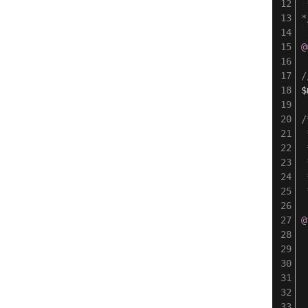
 
*
@
/
$
/
 
 
 
 
 
@