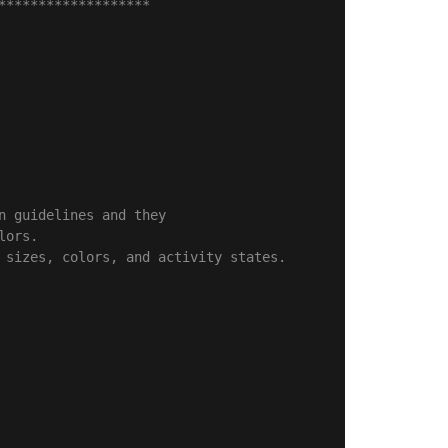
*******************
n guidelines and they
lors. 
 sizes, colors, and activity states.