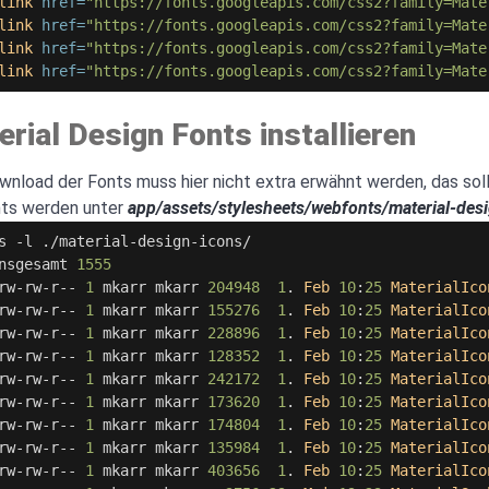
link
href=
"https://fonts.googleapis.com/css2?family=Mate
link
href=
"https://fonts.googleapis.com/css2?family=Mate
link
href=
"https://fonts.googleapis.com/css2?family=Mate
link
href=
"https://fonts.googleapis.com/css2?family=Mate
rial Design Fonts installieren
nload der Fonts muss hier nicht extra erwähnt werden, das sol
nts werden unter
app/assets/stylesheets/webfonts/material-des
s
-
l
.
/
material
-
design
-
icons
/
nsgesamt
1555
rw
-
rw
-
r
--
1
mkarr
mkarr
204948
1
.
Feb
10
:
25
MaterialIco
rw
-
rw
-
r
--
1
mkarr
mkarr
155276
1
.
Feb
10
:
25
MaterialIco
rw
-
rw
-
r
--
1
mkarr
mkarr
228896
1
.
Feb
10
:
25
MaterialIco
rw
-
rw
-
r
--
1
mkarr
mkarr
128352
1
.
Feb
10
:
25
MaterialIco
rw
-
rw
-
r
--
1
mkarr
mkarr
242172
1
.
Feb
10
:
25
MaterialIco
rw
-
rw
-
r
--
1
mkarr
mkarr
173620
1
.
Feb
10
:
25
MaterialIco
rw
-
rw
-
r
--
1
mkarr
mkarr
174804
1
.
Feb
10
:
25
MaterialIco
rw
-
rw
-
r
--
1
mkarr
mkarr
135984
1
.
Feb
10
:
25
MaterialIco
rw
-
rw
-
r
--
1
mkarr
mkarr
403656
1
.
Feb
10
:
25
MaterialIco