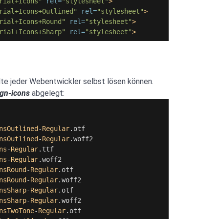
rial+Icons"
rel=
"stylesheet"
>
rial+Icons+Outlined"
rel=
"stylesheet"
>
rial+Icons+Round"
rel=
"stylesheet"
>
rial+Icons+Sharp"
rel=
"stylesheet"
>
lte jeder Webentwickler selbst lösen können.
ign-icons
abgelegt:
nsOutlined
-
Regular
.
otf
nsOutlined
-
Regular
.
woff2
ns
-
Regular
.
ttf
ns
-
Regular
.
woff2
nsRound
-
Regular
.
otf
nsRound
-
Regular
.
woff2
nsSharp
-
Regular
.
otf
nsSharp
-
Regular
.
woff2
nsTwoTone
-
Regular
.
otf