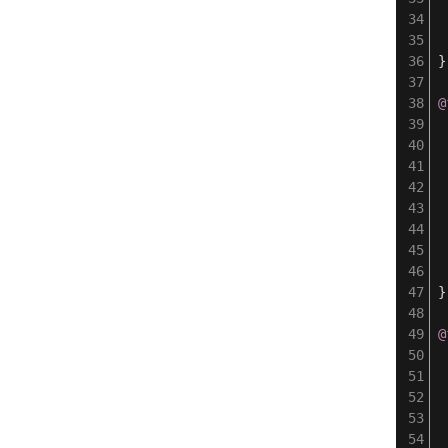
}
@
}
@