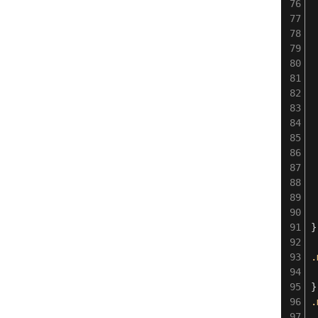
}
.
}
.