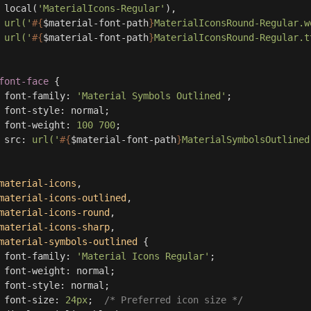
local
(
'MaterialIcons-Regular'
)
,
url('
#{
$material-font-path
}
MaterialIconsRound-Regular.w
url('
#{
$material-font-path
}
MaterialIconsRound-Regular.t
font-face
{
font-family
:
'Material Symbols Outlined'
;
font-style
:
normal
;
font-weight
:
100
700
;
src
:
url('
#{
$material-font-path
}
MaterialSymbolsOutlined
material-icons
,
material-icons-outlined
,
material-icons-round
,
material-icons-sharp
,
material-symbols-outlined
{
font-family
:
'Material Icons Regular'
;
font-weight
:
normal
;
font-style
:
normal
;
font-size
:
24px
;
/* Preferred icon size */