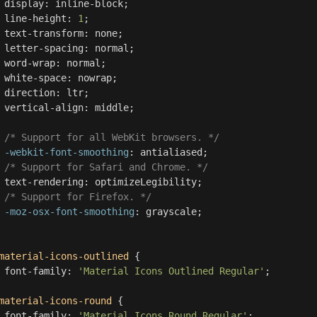
display
:
inline-block
;
line-height
:
1
;
text-transform
:
none
;
letter-spacing
:
normal
;
word-wrap
:
normal
;
white-space
:
nowrap
;
direction
:
ltr
;
vertical-align
:
middle
;
/* Support for all WebKit browsers. */
-webkit-font-smoothing
:
antialiased
;
/* Support for Safari and Chrome. */
text-rendering
:
optimizeLegibility
;
/* Support for Firefox. */
-moz-osx-font-smoothing
:
grayscale
;
material-icons-outlined
{
font-family
:
'Material Icons Outlined Regular'
;
material-icons-round
{
font-family
:
'Material Icons Round Regular'
;