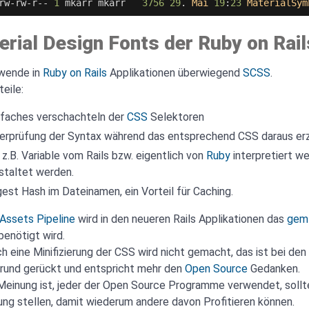
rw
-
rw
-
r
--
1
mkarr
mkarr
3756
29
.
Mai
19
:
23
MaterialSym
erial Design Fonts der Ruby on Rai
rwende in
Ruby on Rails
Applikationen überwiegend
SCSS
.
teile:
nfaches verschachteln der
CSS
Selektoren
erprüfung der Syntax während das entsprechend CSS daraus erz
 z.B. Variable vom Rails bzw. eigentlich von
Ruby
interpretiert w
staltet werden.
gest Hash im Dateinamen, ein Vorteil für Caching.
Assets Pipeline
wird in den neueren Rails Applikationen das
gem
 benötigt wird.
ch eine Minifizierung der CSS wird nicht gemacht, das ist bei de
grund gerückt und entspricht mehr den
Open Source
Gedanken.
Meinung ist, jeder der Open Source Programme verwendet, sollt
ng stellen, damit wiederum andere davon Profitieren können.