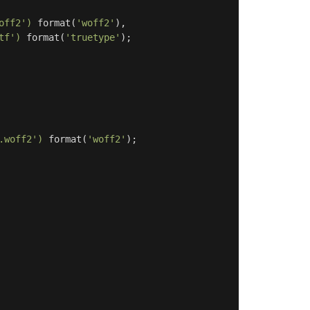
off2')
format
(
'woff2'
)
,
tf')
format
(
'truetype'
);
.woff2')
format
(
'woff2'
);