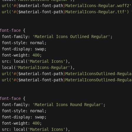
url('
#{
$material-font-path
}
MaterialIcons-Regular.woff2'
url('
#{
$material-font-path
}
MaterialIcons-Regular.ttf')
font-face
{
font-family
:
'Material Icons Outlined Regular'
;
font-style
:
normal
;
font-display
:
swap
;
font-weight
:
400
;
src
:
local
(
'Material Icons'
)
,
local
(
'MaterialIcons-Regular'
)
,
url('
#{
$material-font-path
}
MaterialIconsOutlined-Regula
url('
#{
$material-font-path
}
MaterialIconsOutlined-Regula
font-face
{
font-family
:
'Material Icons Round Regular'
;
font-style
:
normal
;
font-display
:
swap
;
font-weight
:
400
;
src
:
local
(
'Material Icons'
)
,