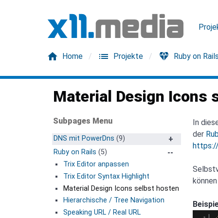
Proje
home
list
diamond
Home
Projekte
Ruby on Rail
Material Design Icons 
Subpages Menu
In dies
der
Rub
DNS mit PowerDns
(9)
https:
A. Interne Docker Container
Ruby on Rails
(5)
1. Docker Container für MariaDb
Trix Editor anpassen
Selbstv
2. PowerDNS Auth Server
Trix Editor Syntax Highlight
können
3. Powerdns Admin Frontent
Material Design Icons selbst hosten
B. Externe Docker Container
Hierarchische / Tree Navigation
Beispie
1. Mariadb Slave Datenbankserver -
Speaking URL / Real URL