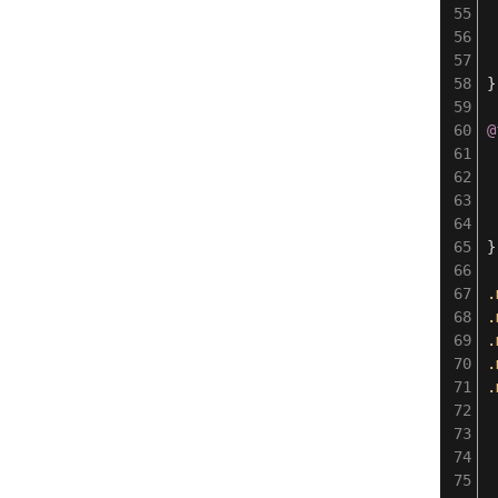
}
@
}
.
.
.
.
.