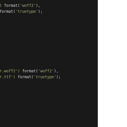
)
format
(
'woff2'
)
,
format
(
'truetype'
);
r.woff2')
format
(
'woff2'
)
,
r.ttf')
format
(
'truetype'
);