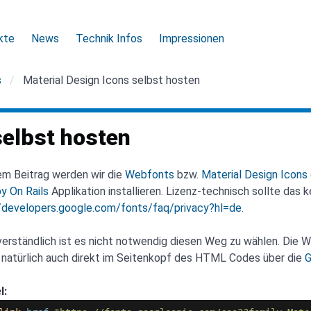
kte
News
Technik Infos
Impressionen
s
Material Design Icons selbst hosten
selbst hosten
em Beitrag werden wir die
Webfonts
bzw.
Material Design Icons
y On Rails
Applikation installieren. Lizenz-technisch sollte das ke
//developers.google.com/fonts/faq/privacy?hl=de
.
erständlich ist es nicht notwendig diesen Weg zu wählen. Die 
 natürlich auch direkt im Seitenkopf des HTML Codes über die
G
l: