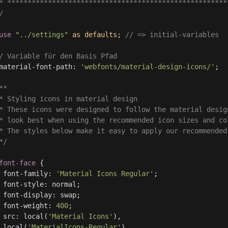
* ******************************************************
/
use
"../settings"
as
defaults
;
// => initial-variables
/ Variable für den Basis Pfad 
material-font-path
:
'webfonts/material-design-icons/'
;
**
* Styling icons in material design
* These icons were designed to follow the material desig
* look best when using the recommended icon sizes and co
* The styles below make it easy to apply our recommended
*/
font-face
{
font-family
:
'Material Icons Regular'
;
font-style
:
normal
;
font-display
:
swap
;
font-weight
:
400
;
src
:
local
(
'Material Icons'
)
,
local
(
'MaterialIcons-Regular'
)
,