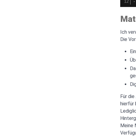
-
Mat
Ich ve
Die Vor
Ei
Üb
Da
ge
Di
Für die
hierfür
Ledigli
Hinter
Meine 
Verfügu