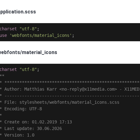
application.scss
charset
"utf-8"
;
use
'webfonts/material_icons'
;
webfonts/material_icons
charset
"utf-8"
;
**
* ******************************************************
* Author: Matthias Karr <no-reply@x11media.com> - X11MED
* ------------------------------------------------------
* File: stylesheets/webfonts/material_icons.scss
* Encoding: UTF-8
*
* Create on: 01.02.2019 17:13
* Last update: 30.06.2026
* Version: 1.0