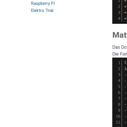
<
ext
Raspberry PI
<
2. PowerDNS Auth Server - ext
Elektro Trial
<
3. PowerDNS Recursor Server - ext
<
C. PDS Abschluss Wort
Mate
Das Dow
Die Fo
l
i
-
-
-
-
-
-
-
-
-