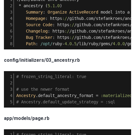
*
ancestry
(
5.1
.
0
)
Summary
:
Organize
ActiveRecord
model
into
a
t
Homepage
:
https
:/
/
github
.
com
/
stefankroes
/
ance
Source
Code
:
https
:/
/
github
.
com
/
stefankroes
/
a
Changelog
:
https
:/
/
github
.
com
/
stefankroes
/
anc
Bug
Tracker
:
https
:/
/
github
.
com
/
stefankroes
/
a
Path
:
/opt/
ruby
-
4.0
.
5
/
lib
/
ruby
/
gems
/
4.0
.
0
/
gem
config/initializers/03_ancestry.rb
# frozen_string_literal: true
# use the newer format
Ancestry
.
default_ancestry_format
=
:materialized_
# Ancestry.default_update_strategy = :sql
app/models/page.rb
# frozen_string_literal: true