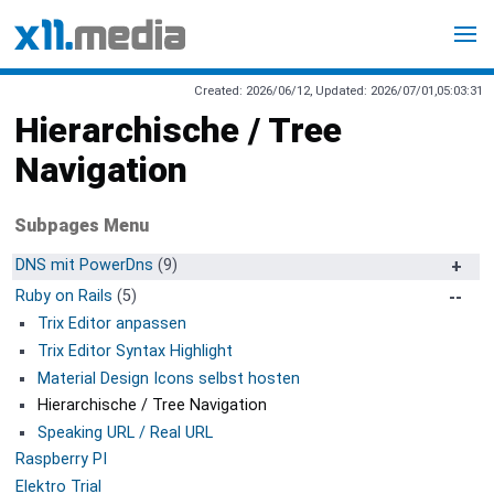
Created: 2026/06/12, Updated: 2026/07/01,05:03:31
Hierarchische / Tree
Navigation
Subpages Menu
DNS mit PowerDns
(9)
A. Interne Docker Container
Ruby on Rails
(5)
1. Docker Container für MariaDb
Trix Editor anpassen
2. PowerDNS Auth Server
Trix Editor Syntax Highlight
3. Powerdns Admin Frontent
Material Design Icons selbst hosten
B. Externe Docker Container
Hierarchische / Tree Navigation
1. Mariadb Slave Datenbankserver - ext
Speaking URL / Real URL
2. PowerDNS Auth Server - ext
Raspberry PI
3. PowerDNS Recursor Server - ext
Elektro Trial