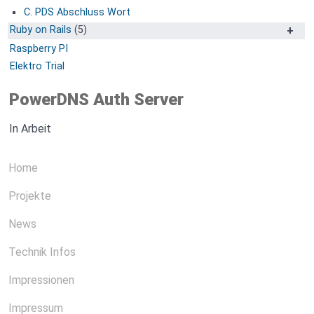
C. PDS Abschluss Wort
Ruby on Rails
(5)
Trix Editor anpassen
Raspberry PI
Trix Editor Syntax Highlight
Elektro Trial
Material Design Icons selbst hosten
PowerDNS Auth Server
Hierarchische / Tree Navigation
Speaking URL / Real URL
In Arbeit
Home
Projekte
News
Technik Infos
Impressionen
Impressum