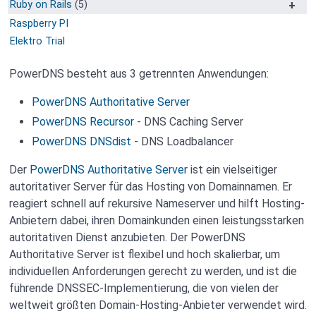
Ruby on Rails
(5)
Trix Editor anpassen
Raspberry PI
Trix Editor Syntax Highlight
Elektro Trial
Material Design Icons selbst hosten
PowerDNS besteht aus 3 getrennten Anwendungen:
Hierarchische / Tree Navigation
Speaking URL / Real URL
PowerDNS Authoritative Server
PowerDNS Recursor
- DNS Caching Server
PowerDNS DNSdist
- DNS Loadbalancer
Der
PowerDNS Authoritative Server
ist ein vielseitiger
autoritativer Server für das Hosting von Domainnamen. Er
reagiert schnell auf rekursive Nameserver und hilft Hosting-
Anbietern dabei, ihren Domainkunden einen leistungsstarken
autoritativen Dienst anzubieten. Der PowerDNS
Authoritative Server ist flexibel und hoch skalierbar, um
individuellen Anforderungen gerecht zu werden, und ist die
führende DNSSEC-Implementierung, die von vielen der
weltweit größten Domain-Hosting-Anbieter verwendet wird.